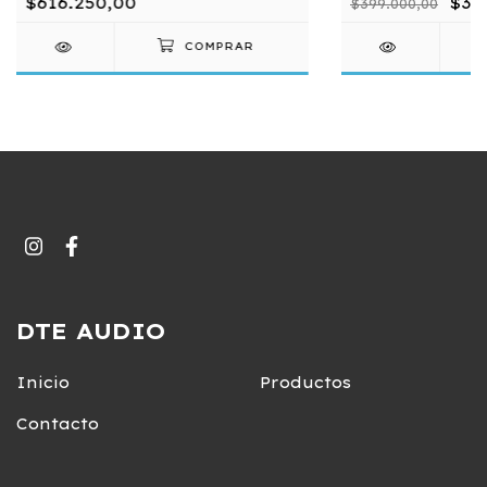
$616.250,00
$36
$399.000,00
DTE AUDIO
Inicio
Productos
Contacto