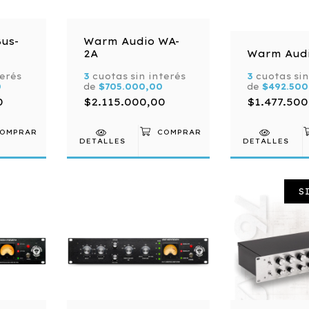
us-
Warm Audio WA-
2A
Warm Aud
terés
3
cuotas sin interés
3
cuotas sin
0
de
$705.000,00
de
$492.500
0
$2.115.000,00
$1.477.500
DETALLES
DETALLES
S