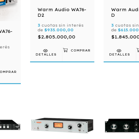
Warm Audio WA76-
Warm Audi
D2
D
3
cuotas sin interés
3
cuotas sin
de
$935.000,00
de
$615.000
WA76-
$2.805.000,00
$1.845.00
terés
DETALLES
DETALLES