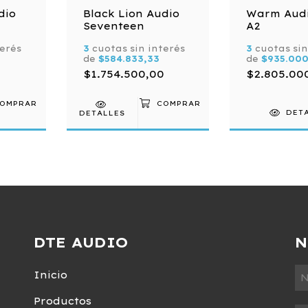
dio
Black Lion Audio
Warm Audi
Seventeen
A2
terés
3
cuotas sin interés
3
cuotas sin
de
$584.833,33
de
$935.00
0
$1.754.500,00
$2.805.00
DETALLES
DET
DTE AUDIO
N
Inicio
Productos