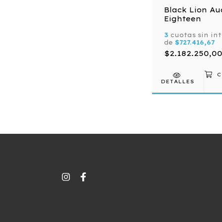
Black Lion Au
Eighteen
3
cuotas sin in
de
$727.416,67
$2.182.250,0
DETALLES