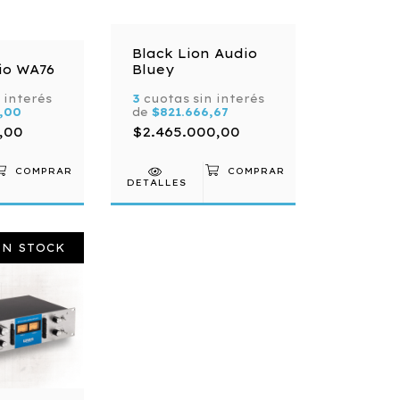
Black Lion Audio
io WA76
Bluey
 interés
3
cuotas sin interés
,00
de
$821.666,67
,00
$2.465.000,00
DETALLES
IN STOCK