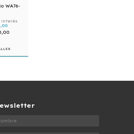
o WA76-
 interés
0,00
0,00
ALLES
ewsletter