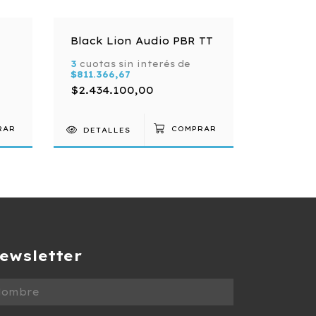
Black Lion Audio PBR TT
Warm A
3
cuotas sin interés de
3
cuotas 
$811.366,67
$127.50
$2.434.100,00
$382.5
DETALLES
DETAL
ewsletter