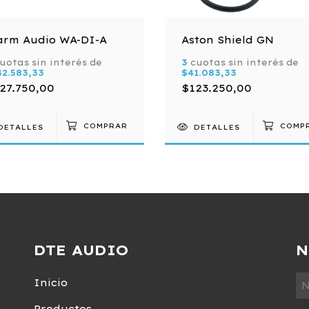
rm Audio WA-DI-A
Aston Shield GN
uotas sin interés de
3
cuotas sin interés de
42.583,33
$41.083,33
27.750,00
$123.250,00
DETALLES
DETALLES
DTE AUDIO
N
Inicio