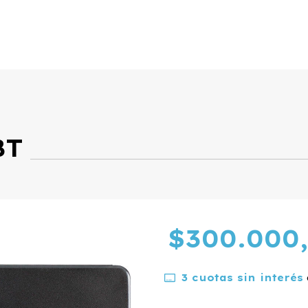
BT
$300.000
3
cuotas sin interés