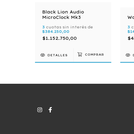
Black Lion Audio
P
MicroClock Mk3
Wa
s de
3
cuotas sin interés de
3
c
$384.250,00
$1
750,00
$1.152.750,00
$4
DETALLES