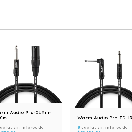
rm Audio Pro-XLRm-
RSm
Warm Audio Pro-TS-1
uotas sin interés de
3
cuotas sin interés de
7.883,33
$18.366,67