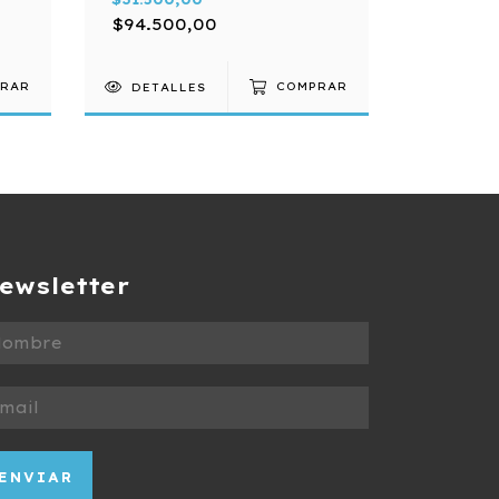
$94.500,00
$85.50
RAR
DETALLES
COMPRAR
DETAL
ewsletter