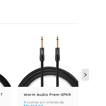
RT
Warm Audio Prem-SPKR
Warm A
3
cuotas sin interés de
3
cuotas 
$31.500,00
$28.500