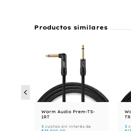
Productos similares
Warm Audio Prem-TS-
Wa
1RT
T
3
cuotas sin interés de
3
c
TS
$35.500,00
$1