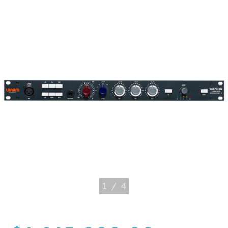
1
/
4