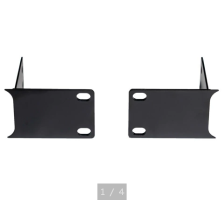
1
/
4